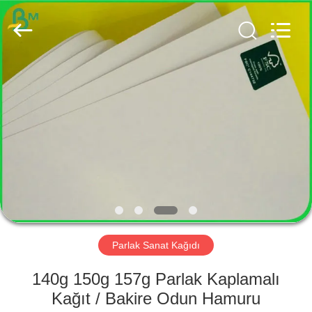
GUANGZHOU
BMPAPER
CO.,
LTD..
All
Rights
Reserved.
EV
ÜRÜN:%
S
HAKKIMIZDA
FABRIKA
TURU
Parlak Sanat Kağıdı
140g 150g 157g Parlak Kaplamalı
KALITE
Kağıt / Bakire Odun Hamuru