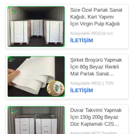
POLICY
Size Özel Parlak Sanat
Kağıdı, Kart Yapımı
İçin Virgin Pulp Kağıdı
Anlaşılabilir MOQ:bir ton
İLETIŞIM
Şirket Broşürü Yapmak
İçin 80g Beyaz Renkli
Mat Parlak Sanat
Kağıdı Rulosu
Anlaşılabilir MOQ:1 TON
İLETIŞIM
Duvar Takvimi Yapmak
İçin 150g 200g Beyaz
Düz Kaplamalı C2S
Sanat Kağıdı
Anlaşılabilir MOQ:Standart ölçü için 1 ton ve özel ölçü için 5 ton