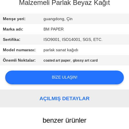
KONTROL
Malzemeli Parlak Beyaz Kağıt
BIZIMLE
Menşe yeri:
guangdong, Çin
ILETIŞIME
Marka adı:
BM PAPER
GEÇIN
Sertifika:
ISO9001, ISO14001, SGS, ETC.
Model numarası:
parlak sanat kağıdı
HABERLER
Önemli Noktalar:
,
coated art paper
glossy art card
VAKALAR
BIZE ULAŞIN!
SITE
AÇILMIŞ DETAYLAR
HARITASI
benzer ürünler
PRIVACY