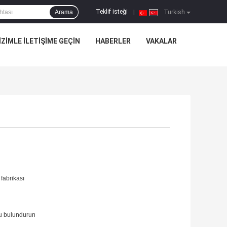
Teklif isteği
Arama
|
Turkish
IZIMLE ILETIŞIME GEÇIN
HABERLER
VAKALAR
 fabrikası
 su bulundurun