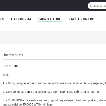
% S
HAKKIMIZDA
FABRIKA TURU
KALITE KONTROL
B
Üretim hattı
Üretim hattı
Giriş
1. Yıllık 2,5 milyon tonun üzerinde üretim kapasitesine sahip en büyük kuşe kağıt
2. Voith ve Mesto'dan 3 gelişmiş ahşap içermeyen kuşe kağıt üretim hattı ile.
3. 275000 KW'lık bir elektrik santrali, öğütülmüş kalsiyum karbonat plakası, atık
arıtma tesisi ve 45.000DWT'lik iki rıhtım.