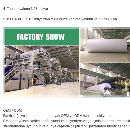
4. Toplam yatırım 3.68 milyar.
5. ISO14001 ile 1,5 milyardan fazla çevre koruma yatırımı ve ISO9001 vb.
OEM / ODM
Farklı kağıt ve karton türlerine dayalı OEM ve ODM işini destekliyoruz.
BMpaper yüksek kaliteli profesyonel teknisyenlere ve gelişmiş modern üretim ekip
standartlarına uygundur ve dünya çapında çeşitli farklı pazarlarda büyük beğeni t