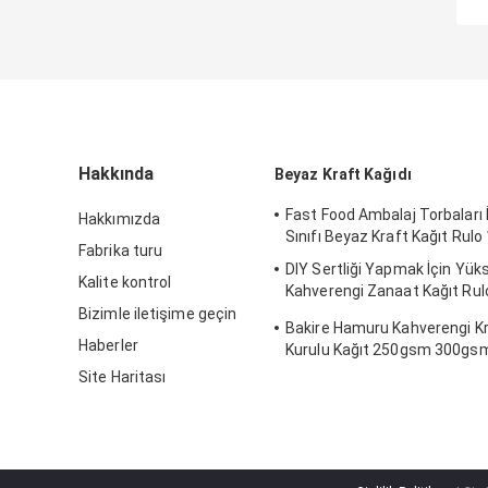
Hakkında
Beyaz Kraft Kağıdı
Fast Food Ambalaj Torbaları 
Hakkımızda
Sınıfı Beyaz Kraft Kağıt Rul
Fabrika turu
DIY Sertliği Yapmak İçin Yüks
Kalite kontrol
Kahverengi Zanaat Kağıt Rul
Dayanıklı
Bizimle iletişime geçin
Bakire Hamuru Kahverengi Kr
Haberler
Kurulu Kağıt 250gsm 300g
400gsm 450gsm
Site Haritası