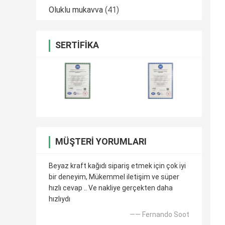
Oluklu mukavva
(41)
SERTIFIKA
MÜŞTERI YORUMLARI
Beyaz kraft kağıdı sipariş etmek için çok iyi
bir deneyim, Mükemmel iletişim ve süper
hızlı cevap .. Ve nakliye gerçekten daha
hızlıydı
—— Fernando Soot