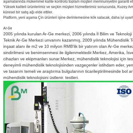
aşamalarında mükemmel kalite kontrolü toplam müşteri memnuniyetini garanti et
Yüksek kaliteli ürünlerimiz ve seçkin müşteri hizmetlerimiz sonucunda, Kuzey 
küresel bir satış ağı elde ettiler.
Platform, yeni aşama Çin ürünleri işine derinlemesine kök salacak, daha iyi uyar
Ar-Ge
2005 yılında kurulan Ar-Ge merkezi, 2006 yılında İl Bilim ve Teknoloji 
Teknik Ar-Ge Merkezi unvanını kazanmış, 2009 yılında Mühendislik Tekn
inşaat alanı ile m2 ve 10 milyon RMB'lik bir yatırım olan Ar-Ge merkezi,
sindirilmesi ve benimsenmesi ile ilgilenmektedir.Merkez, Amerika, İsv
cihazları ve ekipmanları sunar.Merkez, mühendislik teknolojisi için test
deneyimli mühendislik teknolojisinden vazgeçenler istihdam eder, yeni 
ve tasarım temeli ve araştırma bulgularının ticarileştirilmesinde bol
mühendislik teknolojisini üstlenir. testleri.