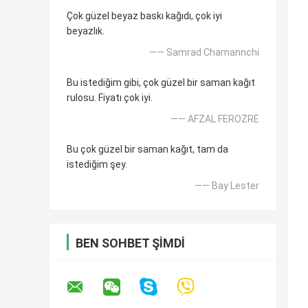
Çok güzel beyaz baskı kağıdı, çok iyi
beyazlık.
—— Samrad Chamannchi
Bu istediğim gibi, çok güzel bir saman kağıt
rulosu. Fiyatı çok iyi.
—— AFZAL FEROZRE
Bu çok güzel bir saman kağıt, tam da
istediğim şey.
—— Bay Lester
BEN SOHBET ŞIMDI