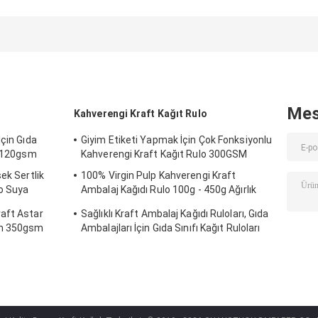
Mes
Kahverengi Kraft Kağıt Rulo
İçin Gıda
Giyim Etiketi Yapmak İçin Çok Fonksiyonlu
o 120gsm
Kahverengi Kraft Kağıt Rulo 300GSM
ek Sertlik
100% Virgin Pulp Kahverengi Kraft
o Suya
Ambalaj Kağıdı Rulo 100g - 450g Ağırlık
Anti Curl
aft Astar
Sağlıklı Kraft Ambalaj Kağıdı Ruloları, Gıda
sm 350gsm
Ambalajları İçin Gıda Sınıfı Kağıt Ruloları