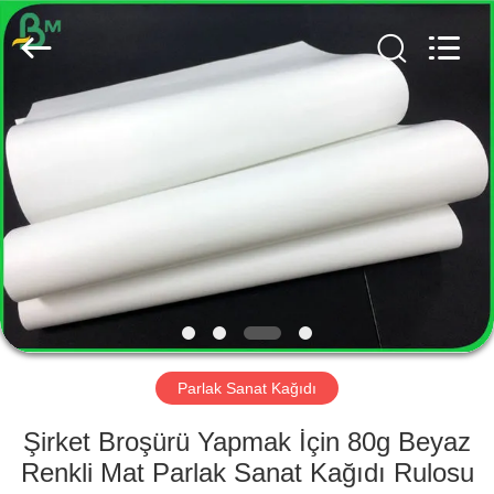
GUANGZHOU
BMPAPER
CO.,
LTD..
All
Rights
Reserved.
EV
ÜRÜN:%
S
HAKKIMIZDA
FABRIKA
TURU
Parlak Sanat Kağıdı
Şirket Broşürü Yapmak İçin 80g Beyaz
KALITE
Renkli Mat Parlak Sanat Kağıdı Rulosu