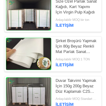
POLICY
Size Özel Parlak Sanat
Kağıdı, Kart Yapımı
İçin Virgin Pulp Kağıdı
Anlaşılabilir MOQ:bir ton
İLETIŞIM
Şirket Broşürü Yapmak
İçin 80g Beyaz Renkli
Mat Parlak Sanat
Kağıdı Rulosu
Anlaşılabilir MOQ:1 TON
İLETIŞIM
Duvar Takvimi Yapmak
İçin 150g 200g Beyaz
Düz Kaplamalı C2S
Sanat Kağıdı
Anlaşılabilir MOQ:Standart ölçü için 1 ton ve özel ölçü için 5 ton
İLETIŞIM