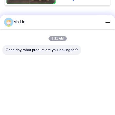
Popüler Kategoriler
Tüm
Ms.Lin
Kahverengi Kraft
3:21 AM
Beyaz Kraft Kağıdı
Kağıt Rulo
Good day, what product are you looking for?
Kraft Liner Kurulu
PE kaplı kağıt
Ofset Baskı Kağıdı
Parlak Sanat Kağıdı
Woodfree Kuşe Kağıt
SBS Kağıt Panosu
Abone