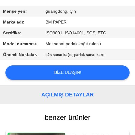
KONTROL
Menşe yeri:
guangdong, Çin
BIZIMLE
Marka adı:
BM PAPER
ILETIŞIME
Sertifika:
ISO9001, ISO14001, SGS, ETC.
GEÇIN
Model numarası:
Mat sanat parlak kağıt rulosu
Önemli Noktalar:
,
c2s sanat kağıt
parlak sanat kartı
HABERLER
BIZE ULAŞIN!
VAKALAR
AÇILMIŞ DETAYLAR
SITE
HARITASI
benzer ürünler
PRIVACY