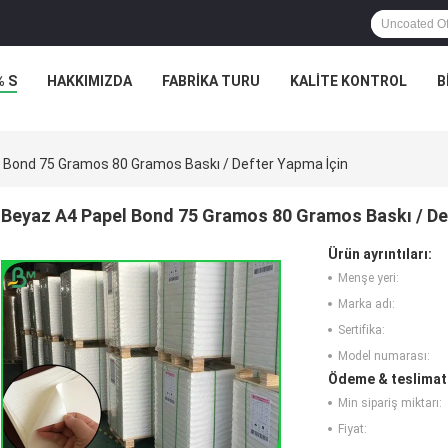
% S
HAKKIMIZDA
FABRIKA TURU
KALITE KONTROL
B
 Bond 75 Gramos 80 Gramos Baskı / Defter Yapma İçin
Beyaz A4 Papel Bond 75 Gramos 80 Gramos Baskı / De
Ürün ayrıntıları:
Menşe yeri:
Marka adı:
Sertifika:
Model numarası:
Ödeme & teslimat 
Min sipariş miktarı:
Fiyat: