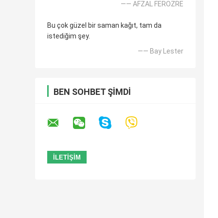
—— AFZAL FEROZRE
Bu çok güzel bir saman kağıt, tam da
istediğim şey.
—— Bay Lester
BEN SOHBET ŞIMDI