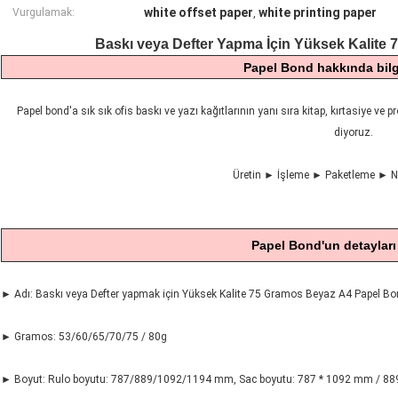
white offset paper
white printing paper
Vurgulamak:
,
Baskı veya Defter Yapma İçin Yüksek Kalite
Papel Bond hakkında bilg
Papel bond'a sık sık ofis baskı ve yazı kağıtlarının yanı sıra kitap, kırtasiye v
diyoruz.
Üretin ► İşleme ► Paketleme ► Na
Papel Bond'un detayları
► Adı:
Baskı veya Defter yapmak için Yüksek Kalite 75 Gramos Beyaz A4 Papel B
► Gramos: 53/60/65/70/75
/ 80g
► Boyut: Rulo boyutu: 787/889/1092/1194 mm, Sac boyutu: 787 * 1092 mm / 8