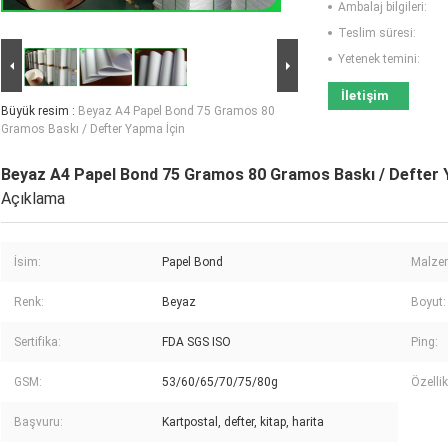
Ambalaj bilgileri:
Teslim süresi:
Yetenek temini:
İletişim
Büyük resim :
Beyaz A4 Papel Bond 75 Gramos 80
Gramos Baskı / Defter Yapma İçin
Beyaz A4 Papel Bond 75 Gramos 80 Gramos Baskı / Defter 
Açıklama
İsim:
Papel Bond
Malze
Renk:
Beyaz
Boyut:
Sertifika:
FDA SGS ISO
Ping:
GSM:
53/60/65/70/75/80g
Özellik
Başvuru:
Kartpostal, defter, kitap, harita