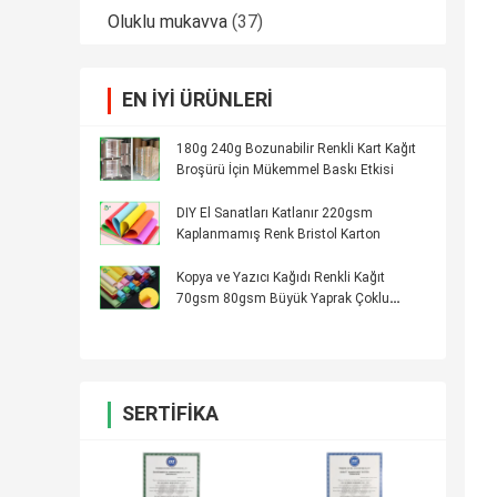
Oluklu mukavva
(37)
EN IYI ÜRÜNLERI
180g 240g Bozunabilir Renkli Kart Kağıt
Broşürü İçin Mükemmel Baskı Etkisi
DIY El Sanatları Katlanır 220gsm
Kaplanmamış Renk Bristol Karton
Kopya ve Yazıcı Kağıdı Renkli Kağıt
70gsm 80gsm Büyük Yaprak Çoklu
Kullanım
SERTIFIKA