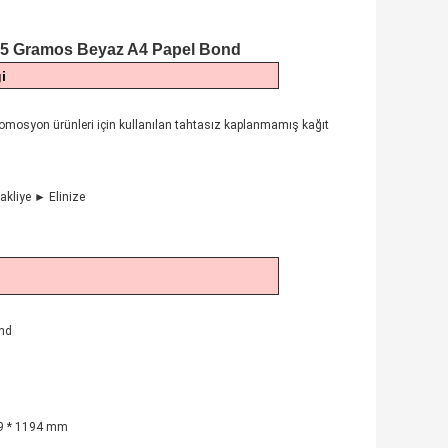
 75 Gramos Beyaz A4 Papel Bond
i
e promosyon ürünleri için kullanılan tahtasız kaplanmamış kağıt
kliye ► Elinize
ond
89 * 1194 mm