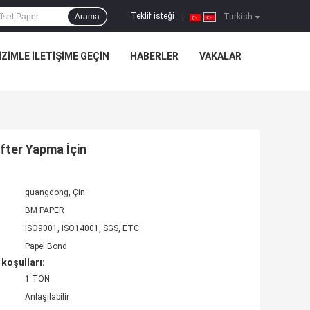
Teklif isteği
Arama
|
Turkish
IZIMLE ILETIŞIME GEÇIN
HABERLER
VAKALAR
fter Yapma İçin
guangdong, Çin
BM PAPER
ISO9001, ISO14001, SGS, ETC.
Papel Bond
koşulları:
1 TON
Anlaşılabilir