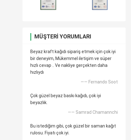
MÜŞTERI YORUMLARI
Beyaz kraft kağıdı sipariş etmek için çok iyi
bir deneyim, Mükemmel iletişim ve süper
hızlı cevap .. Ve nakliye gerçekten daha
hızlıydı
—— Fernando Soot
Çok güzel beyaz baskı kağıdı, çok iyi
beyazlık.
—— Samrad Chamannchi
Bu istediğim gibi, çok güzel bir saman kağıt
rulosu. Fiyatı çok iyi.