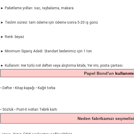
► Paketleme yolları: sac, raybalama, makara
► Teslim süresi: tam ödeme için ödeme sonra 5-20 iş günü
► Renk: beyaz
► Minimum Sipariş Adedi: Standart bedenimiz için 1 ton
► Kullanım: Her türlü not defteri veya alıştırma kitabı, Yer imi, posta çantası
Papel Bond'un
kullanımı
• Defter • Kitap kapağı • Kağıt torba
• Sözlük • Post-it notları Tebrik kartı
Neden fabrikamızı seçmelisi