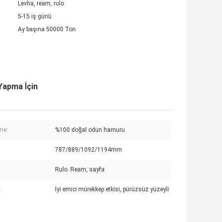
Levha, ream, rulo
5-15 iş günü
Ay başına 50000 Ton
Yapma İçin
me:
%100 doğal odun hamuru
787/889/1092/1194mm
Rulo. Ream, sayfa
:
İyi emici mürekkep etkisi, pürüzsüz yüzeyli