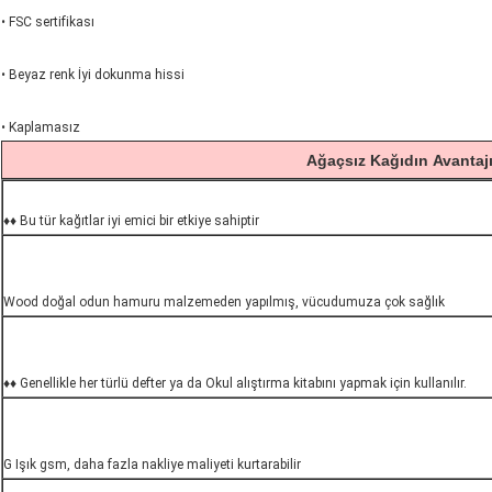
• FSC sertifikası
• Beyaz renk İyi dokunma hissi
• Kaplamasız
Ağaçsız
Kağıdın
Avantaj
♦♦ Bu tür kağıtlar iyi emici bir etkiye sahiptir
Wood doğal odun hamuru malzemeden yapılmış, vücudumuza çok sağlık
♦♦ Genellikle her türlü defter ya da Okul alıştırma kitabını yapmak için kullanılır.
G Işık gsm, daha fazla nakliye maliyeti kurtarabilir