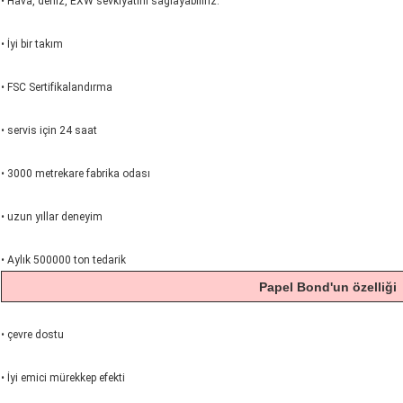
• Hava, deniz, EXW sevkıyatını sağlayabiliriz.
• İyi bir takım
• FSC Sertifikalandırma
• servis için 24 saat
• 3000 metrekare fabrika odası
• uzun yıllar deneyim
• Aylık 500000 ton tedarik
Papel Bond'un özelliği
• çevre dostu
• İyi emici mürekkep efekti