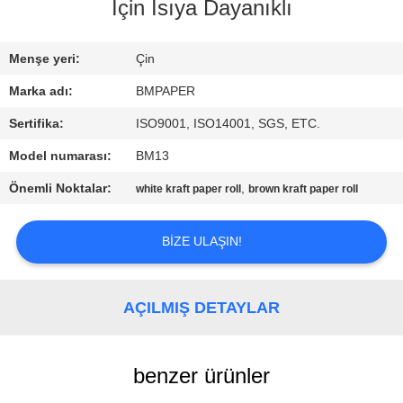
KONTROL
Için Isıya Dayanıklı
BIZIMLE
Menşe yeri:
Çin
ILETIŞIME
Marka adı:
BMPAPER
GEÇIN
Sertifika:
ISO9001, ISO14001, SGS, ETC.
Model numarası:
BM13
HABERLER
Önemli Noktalar:
,
white kraft paper roll
brown kraft paper roll
VAKALAR
BIZE ULAŞIN!
SITE
AÇILMIŞ DETAYLAR
HARITASI
benzer ürünler
PRIVACY