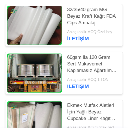
POLICY
32/35/40 gram MG
Beyaz Kraft Kağıt FDA
Cips Ambalaj
Paketleme
Anlaşılabilir MOQ:Özel boyut için 1 ton
İLETIŞIM
60gsm ila 120 Gram
Sert Mukavemet
Kaplamasız Ağartılmış
Kraft Kağıt Rulo Bakkal
Anlaşılabilir MOQ:1 TON
Torbası İçin
İLETIŞIM
Ekmek Mutfak Aletleri
İçin Yağlı Beyaz
Cupcake Liner Kağıt 31
- 38gsm
Anlaşılabilir MOQ:Ortak beden için 1 ton ve özel beden için 10 ton