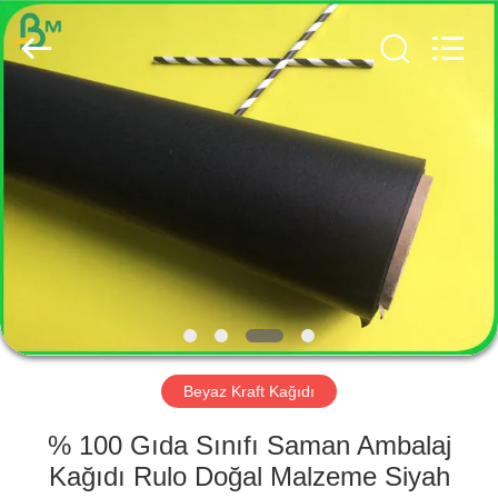
GUANGZHOU
BMPAPER
CO.,
LTD..
All
Rights
Reserved.
EV
ÜRÜN:%
S
HAKKIMIZDA
FABRIKA
TURU
Beyaz Kraft Kağıdı
% 100 Gıda Sınıfı Saman Ambalaj
KALITE
Kağıdı Rulo Doğal Malzeme Siyah