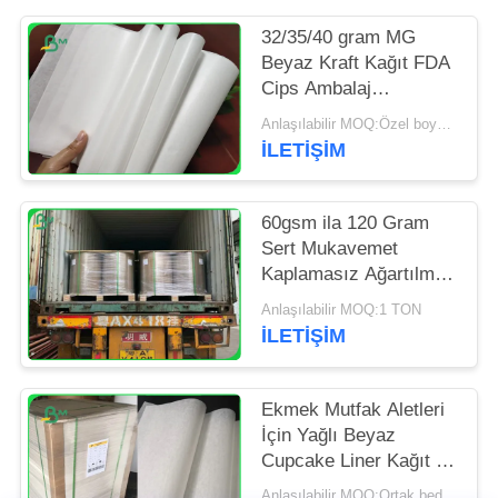
POLICY
32/35/40 gram MG
Beyaz Kraft Kağıt FDA
Cips Ambalaj
Paketleme
Anlaşılabilir MOQ:Özel boyut için 1 ton
İLETIŞIM
60gsm ila 120 Gram
Sert Mukavemet
Kaplamasız Ağartılmış
Kraft Kağıt Rulo Bakkal
Anlaşılabilir MOQ:1 TON
Torbası İçin
İLETIŞIM
Ekmek Mutfak Aletleri
İçin Yağlı Beyaz
Cupcake Liner Kağıt 31
- 38gsm
Anlaşılabilir MOQ:Ortak beden için 1 ton ve özel beden için 10 ton