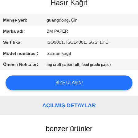
KONTROL
Hasır Kağıt
BIZIMLE
Menşe yeri:
guangdong, Çin
ILETIŞIME
Marka adı:
BM PAPER
GEÇIN
Sertifika:
ISO9001, ISO14001, SGS, ETC.
Model numarası:
Saman kağıt
HABERLER
Önemli Noktalar:
,
mg craft paper roll
food grade paper
VAKALAR
BIZE ULAŞIN!
SITE
AÇILMIŞ DETAYLAR
HARITASI
benzer ürünler
PRIVACY