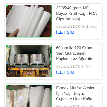
POLICY
32/35/40 gram MG
Beyaz Kraft Kağıt FDA
Cips Ambalaj
Paketleme
Anlaşılabilir MOQ:Özel boyut için 1 ton
İLETIŞIM
60gsm ila 120 Gram
Sert Mukavemet
Kaplamasız Ağartılmış
Kraft Kağıt Rulo Bakkal
Anlaşılabilir MOQ:1 TON
Torbası İçin
İLETIŞIM
Ekmek Mutfak Aletleri
İçin Yağlı Beyaz
Cupcake Liner Kağıt 31
- 38gsm
Anlaşılabilir MOQ:Ortak beden için 1 ton ve özel beden için 10 ton