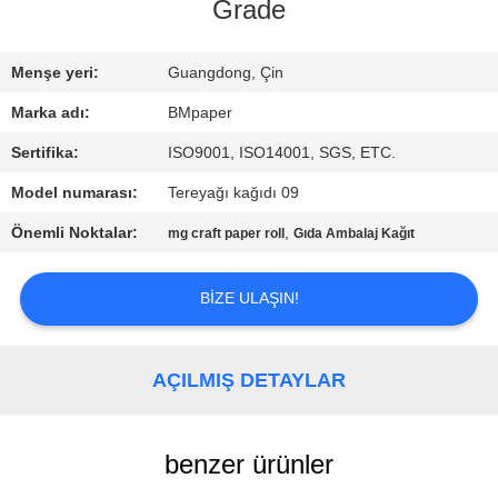
KONTROL
Grade
BIZIMLE
Menşe yeri:
Guangdong, Çin
ILETIŞIME
Marka adı:
BMpaper
GEÇIN
Sertifika:
ISO9001, ISO14001, SGS, ETC.
Model numarası:
Tereyağı kağıdı 09
HABERLER
Önemli Noktalar:
,
mg craft paper roll
Gıda Ambalaj Kağıt
VAKALAR
BIZE ULAŞIN!
SITE
AÇILMIŞ DETAYLAR
HARITASI
benzer ürünler
PRIVACY