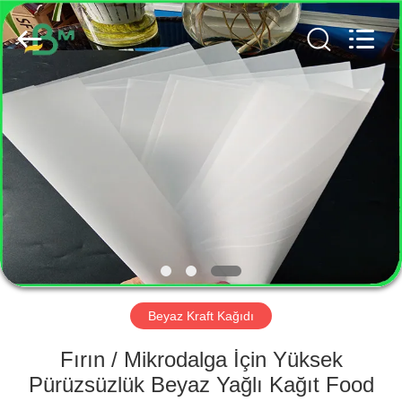
GUANGZHOU
BMPAPER
CO.,
LTD..
All
Rights
Reserved.
EV
ÜRÜN:%
S
HAKKIMIZDA
FABRIKA
TURU
Beyaz Kraft Kağıdı
Fırın / Mikrodalga İçin Yüksek
KALITE
Pürüzsüzlük Beyaz Yağlı Kağıt Food